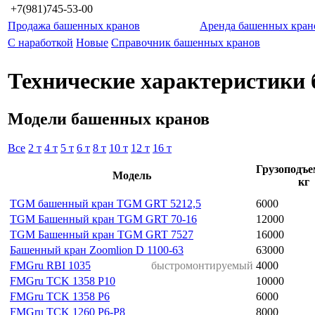
+7(981)745-53-00
Продажа башенных кранов
Аренда башенных кран
С наработкой
Новые
Справочник башенных кранов
Технические характеристики
Модели башенных кранов
Все
2 т
4 т
5 т
6 т
8 т
10 т
12 т
16 т
Грузоподъе
Модель
кг
TGM башенный кран TGM GRT 5212,5
6000
TGM Башенный кран TGM GRT 70-16
12000
TGM Башенный кран TGM GRT 7527
16000
Башенный кран Zoomlion D 1100-63
63000
FMGru RBI 1035
быстромонтируемый
4000
FMGru TCK 1358 P10
10000
FMGru TCK 1358 P6
6000
FMGru TCK 1260 P6-P8
8000