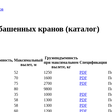
ов
 башенных кранов (каталог)
Грузоподъемность
мность,
Максимальный
при максимальном
Спецификация
вылет, м
вылете, кг
52
1250
PDF
П
70
1600
PDF
П
75
2700
PDF
П
80
9800
П
35
1000
PDF
П
58
1300
PDF
П
58
1300
PDF
П
60
1200
PDF
П