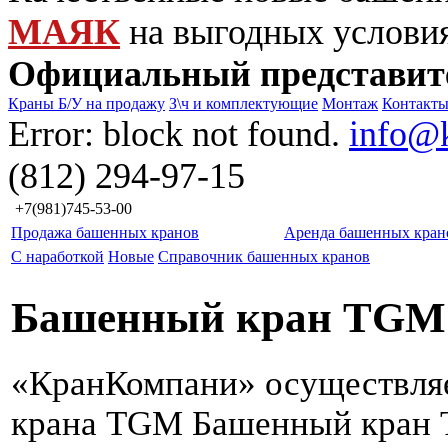
МАЯК
на выгодных услови
Официальный представит
Краны Б/У на продажу
З\ч и комплектующие
Монтаж
Контакт
Error: block not found.
info@
(812) 294-97-15
+7(981)745-53-00
Продажа башенных кранов
Аренда башенных кран
С наработкой
Новые
Справочник башенных кранов
Башенный кран TGM 
«КранКомпани» осуществля
крана TGM Башенный кран 