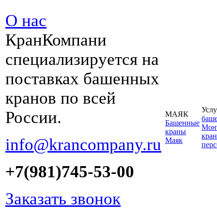
О нас
КранКомпани
специализируется на
поставках башенных
кранов по всей
Услу
России.
МАЯК
баш
Башенные
Монт
краны
кран
info@krancompany.ru
Маяк
пер
+7(981)745-53-00
Заказать звонок