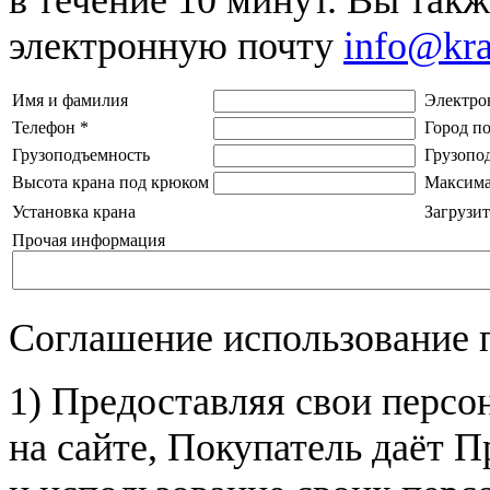
электронную почту
info@kr
Имя и фамилия
Электро
Телефон
*
Город п
Грузоподъемность
Грузопо
Высота крана под крюком
Максима
Установка крана
Загрузит
Прочая информация
Соглашение использование 
1) Предоставляя свои персо
на сайте, Покупатель даёт П