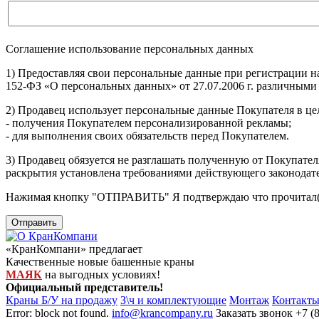
Соглашение использование персональных данных
1) Предоставляя свои персональные данные при регистрации н
152-ФЗ «О персональных данных» от 27.07.2006 г. различными
2) Продавец использует персональные данные Покупателя в цел
- получения Покупателем персонализированной рекламы;
- для выполнения своих обязательств перед Покупателем.
3) Продавец обязуется не разглашать полученную от Покупател
раскрытия установлена требованиями действующего законодат
Нажимая кнопку
"ОТПРАВИТЬ"
Я подтверждаю что прочитал(
Отправить
«КранКомпани» предлагает
Качественные новые башенные краны
МАЯК
на выгодных условиях!
Официальный представитель!
Краны Б/У на продажу
З\ч и комплектующие
Монтаж
Контакт
Error: block not found.
info@krancompany.ru
Заказать звонок
+7 (