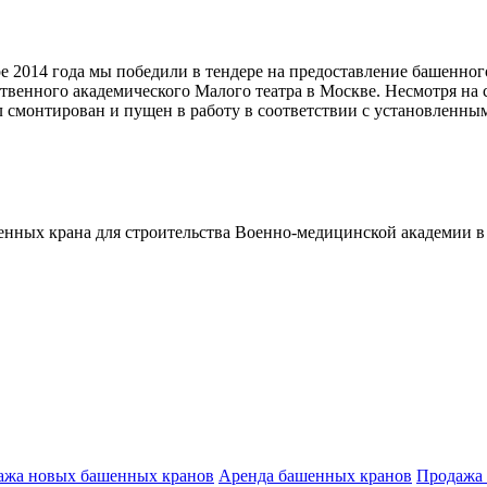
е 2014 года мы победили в тендере на предоставление башенног
твенного академического Малого театра в Москве. Несмотря на 
 смонтирован и пущен в работу в соответствии с установленны
енных крана для строительства Военно-медицинской академии в
ажа новых башенных кранов
Аренда башенных кранов
Продажа