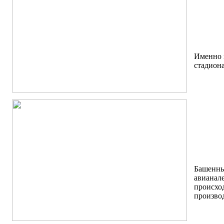
Именно 
стадион
Башенны
авианале
происхо
производ