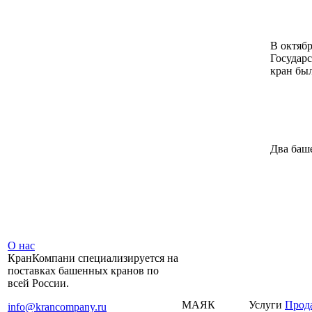
В октябр
Государс
кран был
Два баш
О нас
КранКомпани специализируется на
поставках башенных кранов по
всей России.
МАЯК
Услуги
Прод
info@krancompany.ru