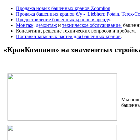
Продажа новых башенных кранов Zoomlion
Продажа башенных кранов б/у - Liebherr, Potain, Terex-Co
Предоставление башенных кранов в аренду
.
Монтаж, демонтаж
и
техническое обслуживание
башенны
Консалтинг, решение технических вопросов и проблем.
Поставка запасных частей для башенных кранов
.
«КранКомпани» на знаменитых стройк
Мы полн
башенные