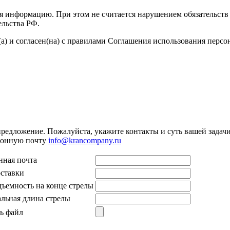
я информацию. При этом не считается нарушением обязательств 
ельства РФ.
а) и согласен(на) с правилами Соглашения использования перс
предложение. Пожалуйста, укажите контакты и суть вашей задачи.
тронную почту
info@krancompany.ru
нная почта
оставки
дъемность на конце стрелы
льная длина стрелы
ь файл