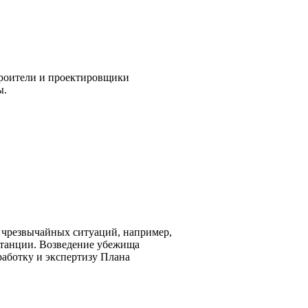
роители и проектировщики
ы.
 чрезвычайных ситуаций, например,
останции. Возведение убежища
аботку и экспертизу Плана