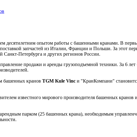
ов
чем десятилетним опытом работы с башенными кранами. В перв
поставкой запчастей из Италии, Франции и Польши. За этот пе
й Санкт-Петербурга и других регионов России.
правление продажи и аренды грузоподъемной техники. За 6 лет
оизводителей.
ем башенных кранов
TGM Kule Vinc
и "КранКомпани" становитс
вителем известного мирового производителя башенных кранов и
 арендным парком (25 башенных крана), необходимым управле
льности.