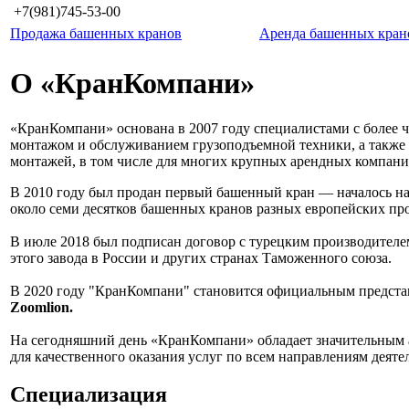
+7(981)745-53-00
Продажа башенных кранов
Аренда башенных кран
О «КранКомпани»
«КранКомпани» основана в 2007 году специалистами с более 
монтажом и обслуживанием грузоподъемной техники, а также 
монтажей, в том числе для многих крупных арендных компани
В 2010 году был продан первый башенный кран — началось на
около семи десятков башенных кранов разных европейских пр
В июле 2018 был подписан договор с турецким производител
этого завода в России и других странах Таможенного союза.
В 2020 году "КранКомпани" становится официальным предста
Zoomlion.
На сегодняшний день «КранКомпани» обладает значительным
для качественного оказания услуг по всем направлениям деяте
Cпециализация