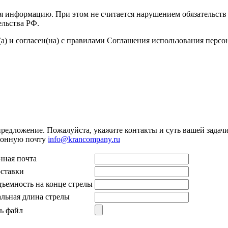
я информацию. При этом не считается нарушением обязательств 
ельства РФ.
а) и согласен(на) с правилами Соглашения использования перс
предложение. Пожалуйста, укажите контакты и суть вашей задачи.
тронную почту
info@krancompany.ru
нная почта
оставки
дъемность на конце стрелы
льная длина стрелы
ь файл