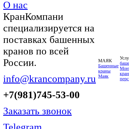
О нас
КранКомпани
специализируется на
поставках башенных
кранов по всей
Услу
России.
МАЯК
баш
Башенные
Монт
краны
кран
info@krancompany.ru
Маяк
пер
+7(981)745-53-00
Заказать звонок
Telegram