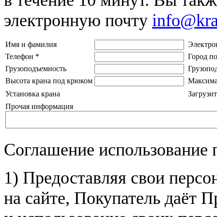
электронную почту
info@kr
Имя и фамилия
Электро
Телефон
*
Город п
Грузоподъемность
Грузопо
Высота крана под крюком
Максима
Установка крана
Загрузит
Прочая информация
Соглашение использование 
1) Предоставляя свои персо
на сайте, Покупатель даёт П