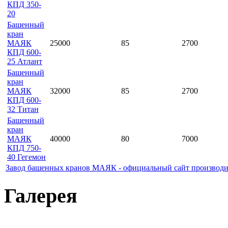
КПД 350-
20
Башенный
кран
МАЯК
25000
85
2700
КПД 600-
25 Атлант
Башенный
кран
МАЯК
32000
85
2700
КПД 600-
32 Титан
Башенный
кран
МАЯК
40000
80
7000
КПД 750-
40 Гегемон
Завод башенных кранов МАЯК - официальный сайт производи
Галерея