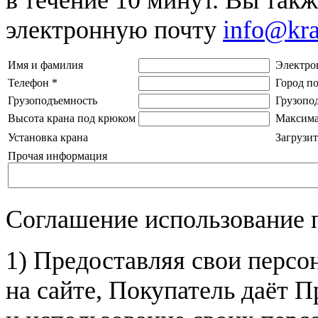
электронную почту
info@kr
Имя и фамилия
Электро
Телефон
*
Город п
Грузоподъемность
Грузопо
Высота крана под крюком
Максима
Установка крана
Загрузит
Прочая информация
Соглашение использование 
1) Предоставляя свои персо
на сайте, Покупатель даёт П