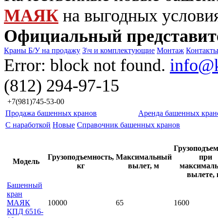
МАЯК
на выгодных услови
Официальный представит
Краны Б/У на продажу
З\ч и комплектующие
Монтаж
Контакт
Error: block not found.
info@
(812) 294-97-15
+7(981)745-53-00
Продажа башенных кранов
Аренда башенных кран
С наработкой
Новые
Справочник башенных кранов
Грузоподъем
Грузоподъемность,
Максимальный
при
Модель
кг
вылет, м
максимал
вылете, 
Башенный
кран
МАЯК
10000
65
1600
КПД 6516-