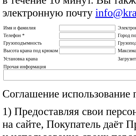
электронную почту
info@kr
Имя и фамилия
Электро
Телефон
*
Город п
Грузоподъемность
Грузопо
Высота крана под крюком
Максима
Установка крана
Загрузит
Прочая информация
Соглашение использование 
1) Предоставляя свои персо
на сайте, Покупатель даёт П