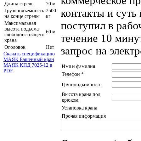
коммерческое пр
Длина стрелы
70 м
контакты и суть
Грузоподъемность
2500
на конце стрелы
кг
поступил в рабо
Максимальная
высота подъема
60 м
свободностоящего
течение 10 мину
крана
Оголовок
Нет
запрос на элект
Скачать спецификацию
МАЯК Башенный кран
МАЯК КПД 7025-12 в
Имя и фамилия
PDF
Телефон
*
Грузоподъемность
Высота крана под
крюком
Установка крана
Прочая информация