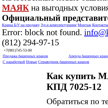
МАЯК
на выгодных услови
Официальный представит
Краны Б/У на продажу
З\ч и комплектующие
Монтаж
Контакт
Error: block not found.
info@
(812) 294-97-15
+7(981)745-53-00
Продажа башенных кранов
Аренда башенных кран
С наработкой
Новые
Справочник башенных кранов
Как купить 
КПД 7025-12
Обратиться по т