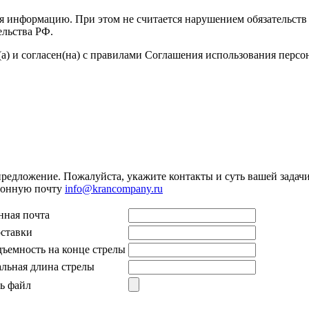
я информацию. При этом не считается нарушением обязательств 
ельства РФ.
а) и согласен(на) с правилами Соглашения использования перс
предложение. Пожалуйста, укажите контакты и суть вашей задачи.
тронную почту
info@krancompany.ru
нная почта
оставки
дъемность на конце стрелы
льная длина стрелы
ь файл