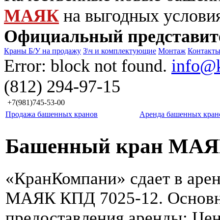
МАЯК
на выгодных услови
Официальный представит
Краны Б/У на продажу
З\ч и комплектующие
Монтаж
Контакт
Error: block not found.
info@
(812) 294-97-15
+7(981)745-53-00
Продажа башенных кранов
Аренда башенных кран
Башенный кран МАЯК
«КранКомпани» сдает в аре
МАЯК КПД 7025-12. Основ
предоставления аренды: Це