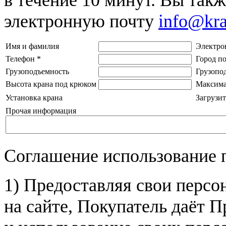
электронную почту
info@kr
Имя и фамилия
Электро
Телефон
*
Город п
Грузоподъемность
Грузопо
Высота крана под крюком
Максима
Установка крана
Загрузит
Прочая информация
Соглашение использование 
1) Предоставляя свои персо
на сайте, Покупатель даёт П