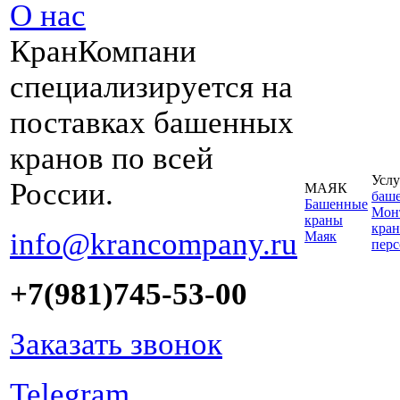
О нас
КранКомпани
специализируется на
поставках башенных
кранов по всей
Услу
России.
МАЯК
баш
Башенные
Монт
краны
кран
info@krancompany.ru
Маяк
пер
+7(981)745-53-00
Заказать звонок
Telegram