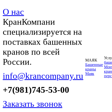
О нас
КранКомпани
специализируется на
поставках башенных
кранов по всей
Услу
России.
МАЯК
баш
Башенные
Монт
краны
кран
info@krancompany.ru
Маяк
пер
+7(981)745-53-00
Заказать звонок