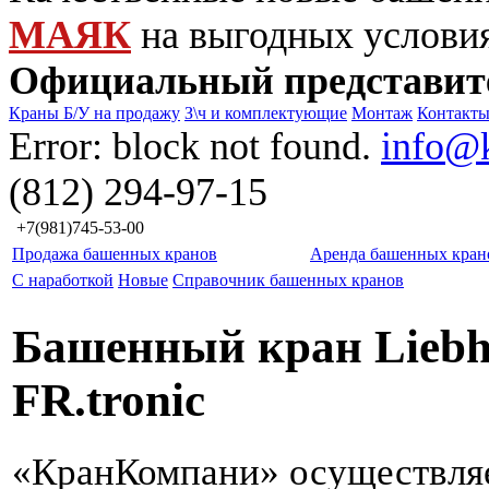
МАЯК
на выгодных услови
Официальный представит
Краны Б/У на продажу
З\ч и комплектующие
Монтаж
Контакт
Error: block not found.
info@
(812) 294-97-15
+7(981)745-53-00
Продажа башенных кранов
Аренда башенных кран
С наработкой
Новые
Справочник башенных кранов
Башенный кран Liebhe
FR.tronic
«КранКомпани» осуществля