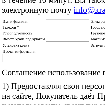
электронную почту
info@kr
Имя и фамилия
Электро
Телефон
*
Город п
Грузоподъемность
Грузопо
Высота крана под крюком
Максима
Установка крана
Загрузит
Прочая информация
Соглашение использование 
1) Предоставляя свои персо
на сайте, Покупатель даёт П