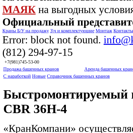
МАЯК
на выгодных услови
Официальный представит
Краны Б/У на продажу
З\ч и комплектующие
Монтаж
Контакт
Error: block not found.
info@
(812) 294-97-15
+7(981)745-53-00
Продажа башенных кранов
Аренда башенных кран
С наработкой
Новые
Справочник башенных кранов
Быстромонтируемый к
CBR 36H-4
«КранКомпани» осуществля