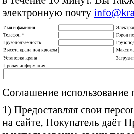
электронную почту
info@kr
Имя и фамилия
Электро
Телефон
*
Город п
Грузоподъемность
Грузопо
Высота крана под крюком
Максима
Установка крана
Загрузит
Прочая информация
Соглашение использование 
1) Предоставляя свои персо
на сайте, Покупатель даёт П