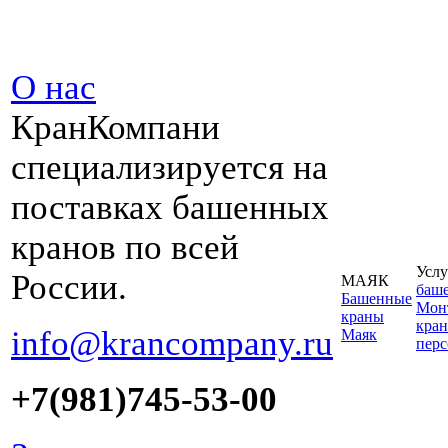
О нас
КранКомпани
специализируется на
поставках башенных
кранов по всей
Услу
России.
МАЯК
баш
Башенные
Монт
краны
кран
info@krancompany.ru
Маяк
пер
+7(981)745-53-00