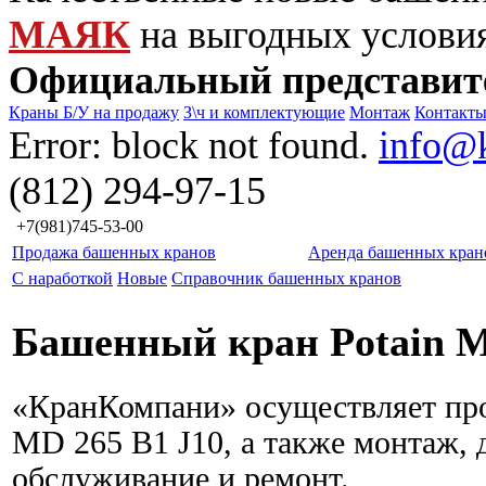
МАЯК
на выгодных услови
Официальный представит
Краны Б/У на продажу
З\ч и комплектующие
Монтаж
Контакт
Error: block not found.
info@
(812) 294-97-15
+7(981)745-53-00
Продажа башенных кранов
Аренда башенных кран
С наработкой
Новые
Справочник башенных кранов
Башенный кран Potain M
«КранКомпани» осуществляет про
MD 265 B1 J10, а также монтаж, 
обслуживание и ремонт.