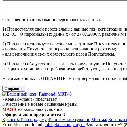
Соглашение использование персональных данных
1) Предоставляя свои персональные данные при регистрации н
152-ФЗ «О персональных данных» от 27.07.2006 г. различными
2) Продавец использует персональные данные Покупателя в цел
- получения Покупателем персонализированной рекламы;
- для выполнения своих обязательств перед Покупателем.
3) Продавец обязуется не разглашать полученную от Покупател
раскрытия установлена требованиями действующего законодат
Нажимая кнопку
"ОТПРАВИТЬ"
Я подтверждаю что прочитал(
Отправить
«КранКомпани» предлагает
Качественные новые башенные краны
МАЯК
на выгодных условиях!
Официальный представитель!
Краны Б/У на продажу
З\ч и комплектующие
Монтаж
Контакт
Error: block not found.
info@krancompany.ru
Заказать звонок
+7 (