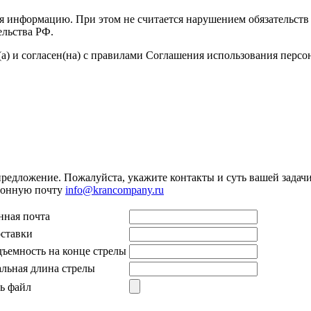
я информацию. При этом не считается нарушением обязательств 
ельства РФ.
а) и согласен(на) с правилами Соглашения использования перс
предложение. Пожалуйста, укажите контакты и суть вашей задачи.
тронную почту
info@krancompany.ru
нная почта
оставки
дъемность на конце стрелы
льная длина стрелы
ь файл