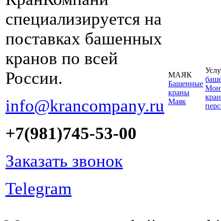
специализируется на
поставках башенных
кранов по всей
Услу
России.
МАЯК
баш
Башенные
Монт
краны
кран
info@krancompany.ru
Маяк
пер
+7(981)745-53-00
Заказать звонок
Telegram