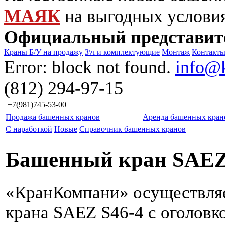
МАЯК
на выгодных услови
Официальный представит
Краны Б/У на продажу
З\ч и комплектующие
Монтаж
Контакт
Error: block not found.
info@
(812) 294-97-15
+7(981)745-53-00
Продажа башенных кранов
Аренда башенных кран
С наработкой
Новые
Справочник башенных кранов
Башенный кран SAEZ 
«КранКомпани» осуществля
крана SAEZ S46-4 с оголовко