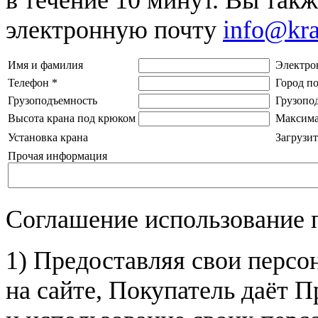
электронную почту
info@kr
Имя и фамилия
Электро
Телефон
*
Город п
Грузоподъемность
Грузопо
Высота крана под крюком
Максима
Установка крана
Загрузит
Прочая информация
Соглашение использование 
1) Предоставляя свои персо
на сайте, Покупатель даёт П