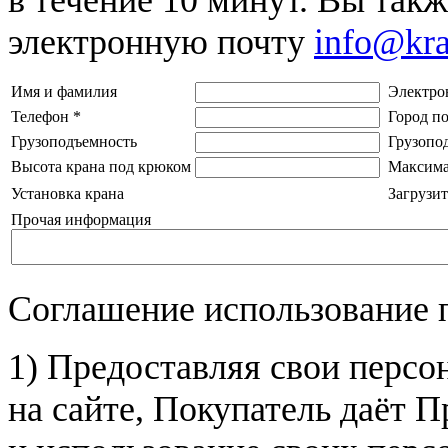
электронную почту
info@kr
Имя и фамилия
Электро
Телефон
*
Город п
Грузоподъемность
Грузопо
Высота крана под крюком
Максима
Установка крана
Загрузит
Прочая информация
Соглашение использование 
1) Предоставляя свои персо
на сайте, Покупатель даёт П