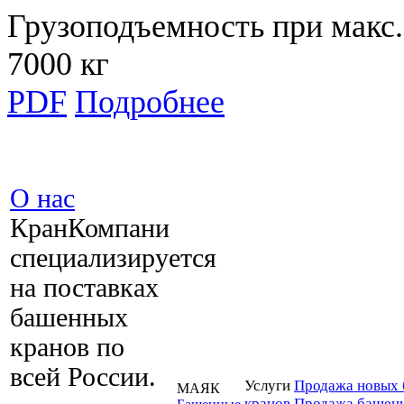
Грузоподъемность при макс.
7000 кг
PDF
Подробнее
О нас
КранКомпани
специализируется
на поставках
башенных
кранов по
всей России.
Услуги
Продажа новых 
МАЯК
кранов
Продажа башенн