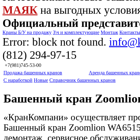
МАЯК
на выгодных услови
Официальный представит
Краны Б/У на продажу
З\ч и комплектующие
Монтаж
Контакт
Error: block not found.
info@
(812) 294-97-15
+7(981)745-53-00
Продажа башенных кранов
Аренда башенных кран
С наработкой
Новые
Справочник башенных кранов
Башенный кран Zoomlio
«КранКомпани» осуществляет пр
Башенный кран Zoomlion WA6515-
демонтаж, сервисное обслуживани