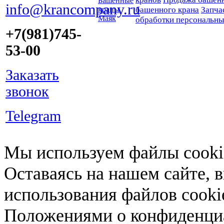
Башенные
info@krancompany.ru
краны
башенного крана
Запча
Маяк
обработки персональн
+7(981)745-
53-00
Заказать
звонок
Telegram
Мы используем файлы cookie
Оставаясь на нашем сайте, 
использования файлов cooki
Положениями о конфиденциа