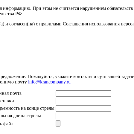
я информацию. При этом не считается нарушением обязательств 
ельства РФ.
а) и согласен(на) с правилами Соглашения использования перс
предложение. Пожалуйста, укажите контакты и суть вашей задачи.
тронную почту
info@krancompany.ru
нная почта
оставки
дъемность на конце стрелы
льная длина стрелы
ь файл