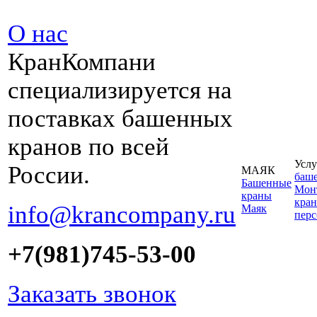
О нас
КранКомпани
специализируется на
поставках башенных
кранов по всей
Услу
России.
МАЯК
баш
Башенные
Монт
краны
кран
info@krancompany.ru
Маяк
пер
+7(981)745-53-00
Заказать звонок