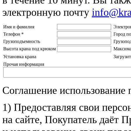
электронную почту
info@kr
Имя и фамилия
Электро
Телефон
*
Город п
Грузоподъемность
Грузопо
Высота крана под крюком
Максима
Установка крана
Загрузит
Прочая информация
Соглашение использование 
1) Предоставляя свои персо
на сайте, Покупатель даёт П