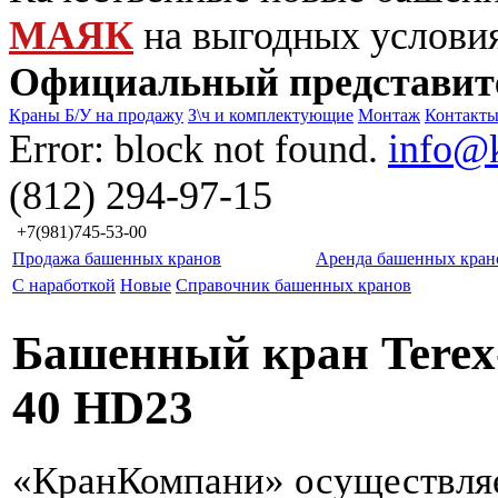
МАЯК
на выгодных услови
Официальный представит
Краны Б/У на продажу
З\ч и комплектующие
Монтаж
Контакт
Error: block not found.
info@
(812) 294-97-15
+7(981)745-53-00
Продажа башенных кранов
Аренда башенных кран
С наработкой
Новые
Справочник башенных кранов
Башенный кран Terex
40 HD23
«КранКомпани» осуществля