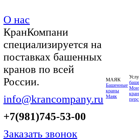
О нас
КранКомпани
специализируется на
поставках башенных
кранов по всей
Услу
России.
МАЯК
баш
Башенные
Монт
краны
кран
info@krancompany.ru
Маяк
пер
+7(981)745-53-00
Заказать звонок