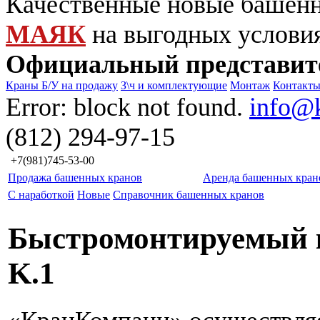
Качественные новые башен
МАЯК
на выгодных услови
Официальный представит
Краны Б/У на продажу
З\ч и комплектующие
Монтаж
Контакт
Error: block not found.
info@
(812) 294-97-15
+7(981)745-53-00
Продажа башенных кранов
Аренда башенных кран
С наработкой
Новые
Справочник башенных кранов
Быстромонтируемый к
K.1