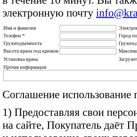
электронную почту
info@kr
Имя и фамилия
Электро
Телефон
*
Город п
Грузоподъемность
Грузопо
Высота крана под крюком
Максима
Установка крана
Загрузит
Прочая информация
Соглашение использование 
1) Предоставляя свои персо
на сайте, Покупатель даёт П