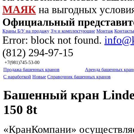
МАЯК
на выгодных услови
Официальный представит
Краны Б/У на продажу
З\ч и комплектующие
Монтаж
Контакт
Error: block not found.
info@
(812) 294-97-15
+7(981)745-53-00
Продажа башенных кранов
Аренда башенных кран
С наработкой
Новые
Справочник башенных кранов
Башенный кран Linde
150 8t
«КранКомпани» осуществля