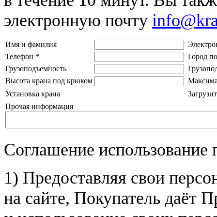
электронную почту
info@kr
Имя и фамилия
Электро
Телефон
*
Город п
Грузоподъемность
Грузопо
Высота крана под крюком
Максима
Установка крана
Загрузит
Прочая информация
Соглашение использование 
1) Предоставляя свои персо
на сайте, Покупатель даёт П