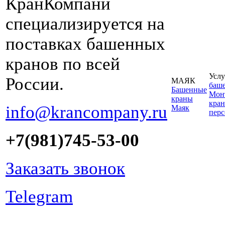
КранКомпани
специализируется на
поставках башенных
кранов по всей
Услу
России.
МАЯК
баш
Башенные
Монт
краны
кран
info@krancompany.ru
Маяк
пер
+7(981)745-53-00
Заказать звонок
Telegram