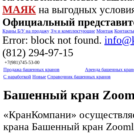
МАЯК
на выгодных услови
Официальный представит
Краны Б/У на продажу
З\ч и комплектующие
Монтаж
Контакт
Error: block not found.
info@
(812) 294-97-15
+7(981)745-53-00
Продажа башенных кранов
Аренда башенных кран
С наработкой
Новые
Справочник башенных кранов
Башенный кран Zooml
«КранКомпани» осуществля
крана Башенный кран Zooml