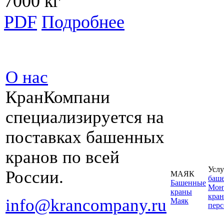
7000 кг
PDF
Подробнее
О нас
КранКомпани
специализируется на
поставках башенных
кранов по всей
Услу
России.
МАЯК
баш
Башенные
Монт
краны
кран
info@krancompany.ru
Маяк
пер