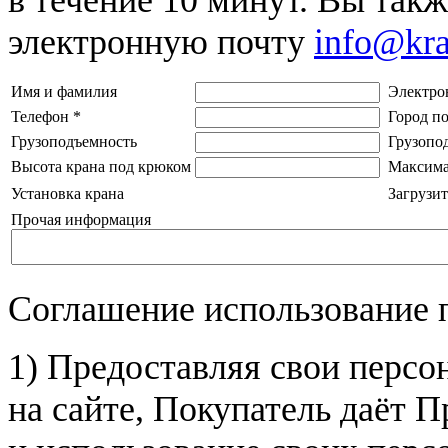
электронную почту
info@kr
Имя и фамилия
Электро
Телефон
*
Город п
Грузоподъемность
Грузопо
Высота крана под крюком
Максима
Установка крана
Загрузит
Прочая информация
Соглашение использование 
1) Предоставляя свои персо
на сайте, Покупатель даёт П