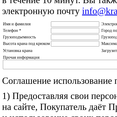
электронную почту
info@kr
Имя и фамилия
Электро
Телефон
*
Город п
Грузоподъемность
Грузопо
Высота крана под крюком
Максима
Установка крана
Загрузит
Прочая информация
Соглашение использование 
1) Предоставляя свои персо
на сайте, Покупатель даёт П