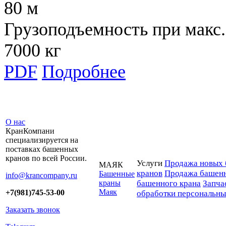
80 м
Грузоподъемность при макс.
7000 кг
PDF
Подробнее
О нас
КранКомпани
специализируется на
поставках башенных
кранов по всей России.
Услуги
Продажа новых 
МАЯК
кранов
Продажа башенн
Башенные
info@krancompany.ru
краны
башенного крана
Запча
Маяк
+7(981)745-53-00
обработки персональн
Заказать звонок