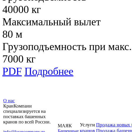
40000 кг
Максимальный вылет
80 м
Грузоподъемность при макс.
7000 кг
PDF
Подробнее
О нас
КранКомпани
специализируется на
поставках башенных
кранов по всей России.
Услуги
Продажа новых 
МАЯК
кранов
Продажа башенн
Башенные
info@krancompany.ru