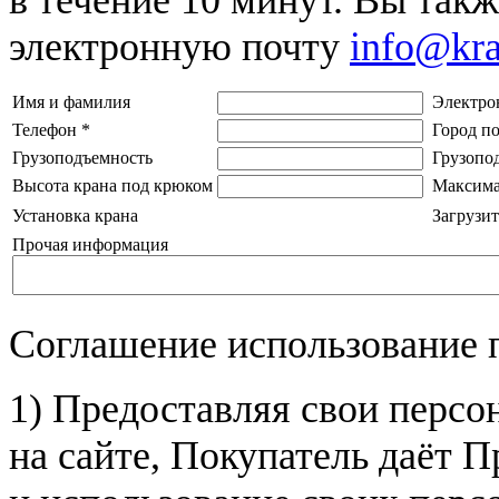
электронную почту
info@kr
Имя и фамилия
Электро
Телефон
*
Город п
Грузоподъемность
Грузопо
Высота крана под крюком
Максима
Установка крана
Загрузит
Прочая информация
Соглашение использование 
1) Предоставляя свои персо
на сайте, Покупатель даёт П