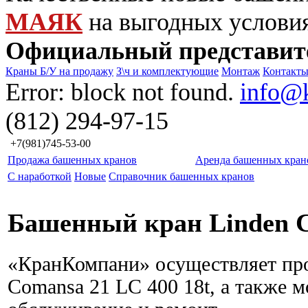
МАЯК
на выгодных услови
Официальный представит
Краны Б/У на продажу
З\ч и комплектующие
Монтаж
Контакт
Error: block not found.
info@
(812) 294-97-15
+7(981)745-53-00
Продажа башенных кранов
Аренда башенных кран
С наработкой
Новые
Справочник башенных кранов
Башенный кран Linden C
«КранКомпани» осуществляет про
Comansa 21 LC 400 18t, а также 