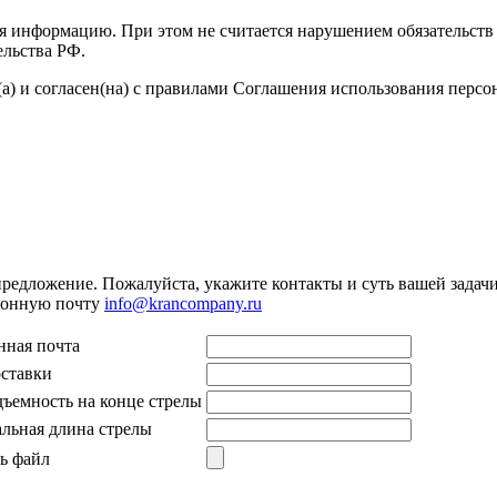
я информацию. При этом не считается нарушением обязательств 
ельства РФ.
а) и согласен(на) с правилами Соглашения использования перс
предложение. Пожалуйста, укажите контакты и суть вашей задачи.
тронную почту
info@krancompany.ru
нная почта
оставки
дъемность на конце стрелы
льная длина стрелы
ь файл