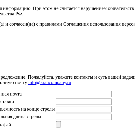
я информацию. При этом не считается нарушением обязательств 
ельства РФ.
а) и согласен(на) с правилами Соглашения использования перс
предложение. Пожалуйста, укажите контакты и суть вашей задачи.
тронную почту
info@krancompany.ru
нная почта
оставки
дъемность на конце стрелы
льная длина стрелы
ь файл