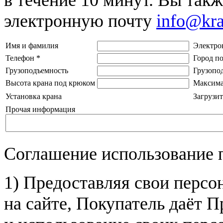
электронную почту
info@kr
Имя и фамилия
Электро
Телефон
*
Город п
Грузоподъемность
Грузопо
Высота крана под крюком
Максима
Установка крана
Загрузит
Прочая информация
Соглашение использование 
1) Предоставляя свои персо
на сайте, Покупатель даёт П