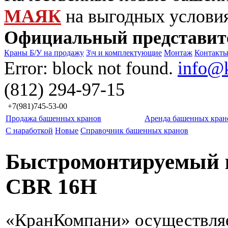
МАЯК
на выгодных услови
Официальный представит
Краны Б/У на продажу
З\ч и комплектующие
Монтаж
Контакт
Error: block not found.
info@
(812) 294-97-15
+7(981)745-53-00
Продажа башенных кранов
Аренда башенных кран
С наработкой
Новые
Справочник башенных кранов
Быстромонтируемый к
CBR 16H
«КранКомпани» осуществля