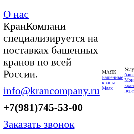
О нас
КранКомпани
специализируется на
поставках башенных
кранов по всей
Услу
России.
МАЯК
баш
Башенные
Монт
краны
кран
info@krancompany.ru
Маяк
пер
+7(981)745-53-00
Заказать звонок