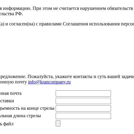
я информацию. При этом не считается нарушением обязательств 
ельства РФ.
а) и согласен(на) с правилами Соглашения использования перс
предложение. Пожалуйста, укажите контакты и суть вашей задачи.
тронную почту
info@krancompany.ru
нная почта
оставки
дъемность на конце стрелы
льная длина стрелы
ь файл