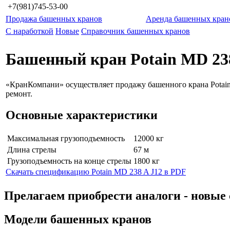
+7(981)745-53-00
Продажа башенных кранов
Аренда башенных кран
С наработкой
Новые
Справочник башенных кранов
Башенный кран Potain MD 238
«КранКомпани» осуществляет продажу башенного крана Potain
ремонт.
Основные характеристики
Максимальная грузоподъемность
12000 кг
Длина стрелы
67 м
Грузоподъемность на конце стрелы
1800 кг
Скачать спецификацию Potain MD 238 A J12 в PDF
Прелагаем приобрести аналоги - нов
Модели башенных кранов