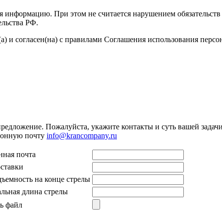
я информацию. При этом не считается нарушением обязательств 
ельства РФ.
а) и согласен(на) с правилами Соглашения использования перс
предложение. Пожалуйста, укажите контакты и суть вашей задачи.
тронную почту
info@krancompany.ru
нная почта
оставки
дъемность на конце стрелы
льная длина стрелы
ь файл