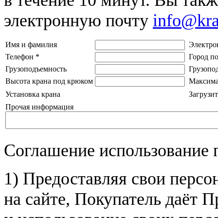
электронную почту
info@kr
Имя и фамилия
Электро
Телефон
*
Город п
Грузоподъемность
Грузопо
Высота крана под крюком
Максима
Установка крана
Загрузит
Прочая информация
Соглашение использование 
1) Предоставляя свои персо
на сайте, Покупатель даёт П