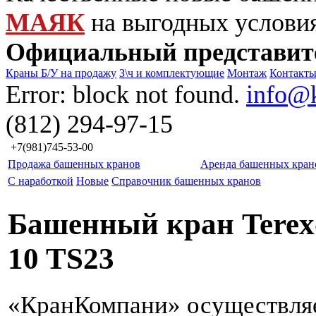
МАЯК
на выгодных услови
Официальный представит
Краны Б/У на продажу
З\ч и комплектующие
Монтаж
Контакт
Error: block not found.
info@
(812) 294-97-15
+7(981)745-53-00
Продажа башенных кранов
Аренда башенных кран
С наработкой
Новые
Справочник башенных кранов
Башенный кран Terex
10 TS23
«КранКомпани» осуществля