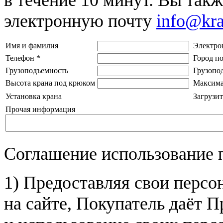
электронную почту
info@kr
Имя и фамилия
Электро
Телефон
*
Город п
Грузоподъемность
Грузопо
Высота крана под крюком
Максима
Установка крана
Загрузит
Прочая информация
Соглашение использование 
1) Предоставляя свои персо
на сайте, Покупатель даёт П