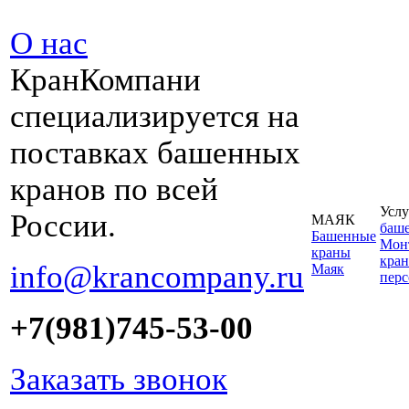
О нас
КранКомпани
специализируется на
поставках башенных
кранов по всей
Услу
России.
МАЯК
баш
Башенные
Монт
краны
кран
info@krancompany.ru
Маяк
пер
+7(981)745-53-00
Заказать звонок