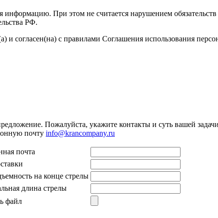
я информацию. При этом не считается нарушением обязательств 
ельства РФ.
а) и согласен(на) с правилами Соглашения использования перс
предложение. Пожалуйста, укажите контакты и суть вашей задачи.
тронную почту
info@krancompany.ru
нная почта
оставки
дъемность на конце стрелы
льная длина стрелы
ь файл