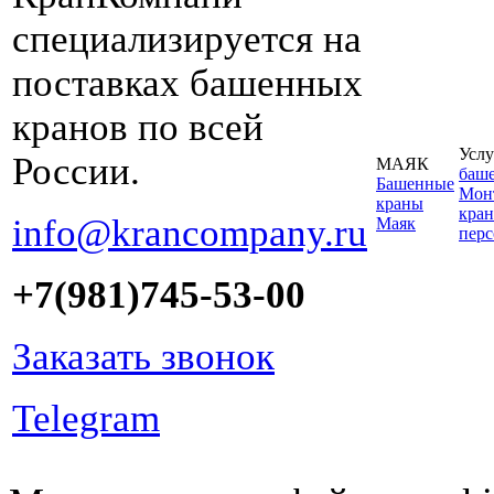
специализируется на
поставках башенных
кранов по всей
Услу
России.
МАЯК
баш
Башенные
Монт
краны
кран
info@krancompany.ru
Маяк
пер
+7(981)745-53-00
Заказать звонок
Telegram