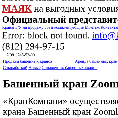
МАЯК
на выгодных услови
Официальный представит
Краны Б/У на продажу
З\ч и комплектующие
Монтаж
Контакт
Error: block not found.
info@
(812) 294-97-15
+7(981)745-53-00
Продажа башенных кранов
Аренда башенных кран
С наработкой
Новые
Справочник башенных кранов
Башенный кран Zooml
«КранКомпани» осуществля
крана Башенный кран Zooml