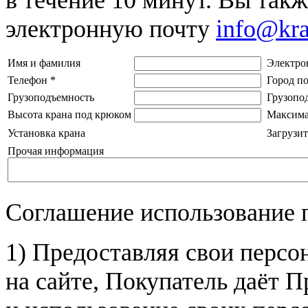
электронную почту
info@kr
Имя и фамилия
Электро
Телефон
*
Город п
Грузоподъемность
Грузопо
Высота крана под крюком
Максима
Установка крана
Загрузит
Прочая информация
Соглашение использование 
1) Предоставляя свои персо
на сайте, Покупатель даёт П