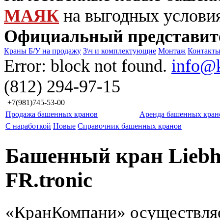
МАЯК
на выгодных услови
Официальный представит
Краны Б/У на продажу
З\ч и комплектующие
Монтаж
Контакт
Error: block not found.
info@
(812) 294-97-15
+7(981)745-53-00
Продажа башенных кранов
Аренда башенных кран
С наработкой
Новые
Справочник башенных кранов
Башенный кран Liebh
FR.tronic
«КранКомпани» осуществля