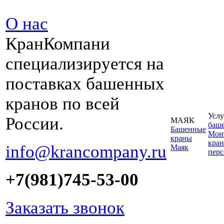
О нас
КранКомпани
специализируется на
поставках башенных
кранов по всей
Услу
России.
МАЯК
баш
Башенные
Монт
краны
кран
info@krancompany.ru
Маяк
пер
+7(981)745-53-00
Заказать звонок