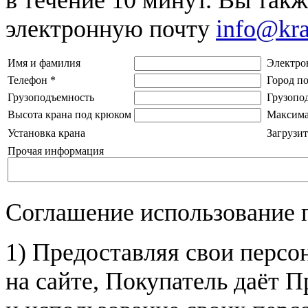
электронную почту
info@kr
Имя и фамилия
Электро
Телефон
*
Город п
Грузоподъемность
Грузопо
Высота крана под крюком
Максима
Установка крана
Загрузит
Прочая информация
Соглашение использование 
1) Предоставляя свои персо
на сайте, Покупатель даёт П