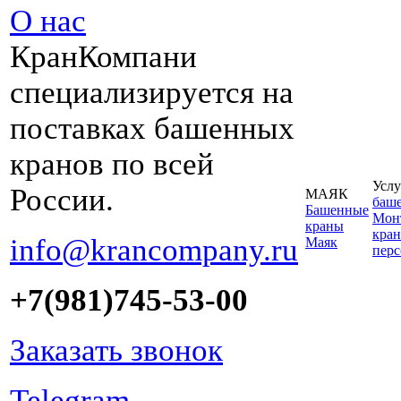
О нас
КранКомпани
специализируется на
поставках башенных
кранов по всей
Услу
России.
МАЯК
баш
Башенные
Монт
краны
кран
info@krancompany.ru
Маяк
пер
+7(981)745-53-00
Заказать звонок
Telegram