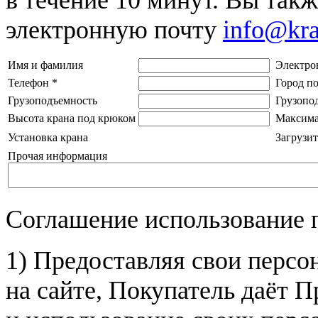
электронную почту
info@kr
Имя и фамилия
Электро
Телефон
*
Город п
Грузоподъемность
Грузопо
Высота крана под крюком
Максима
Установка крана
Загрузит
Прочая информация
Соглашение использование 
1) Предоставляя свои персо
на сайте, Покупатель даёт П