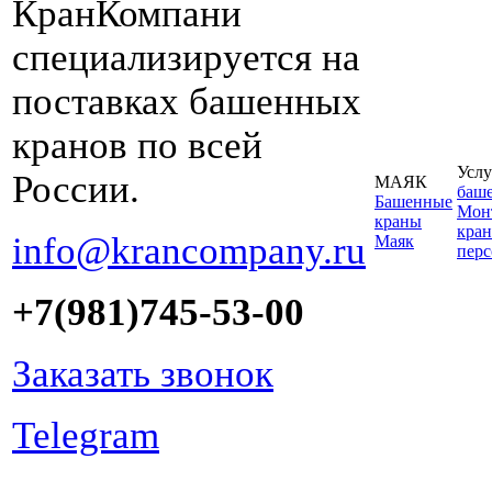
КранКомпани
специализируется на
поставках башенных
кранов по всей
Услу
России.
МАЯК
баш
Башенные
Монт
краны
кран
info@krancompany.ru
Маяк
пер
+7(981)745-53-00
Заказать звонок
Telegram