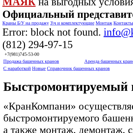
МАЯК
на выгодных услови
Официальный представит
Краны Б/У на продажу
З\ч и комплектующие
Монтаж
Контакт
Error: block not found.
info@
(812) 294-97-15
+7(981)745-53-00
Продажа башенных кранов
Аренда башенных кран
С наработкой
Новые
Справочник башенных кранов
Быстромонтируемый к
«КранКомпани» осуществля
быстромонтируемого башенно
а также монтаж, демонтаж, 