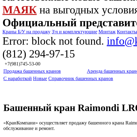
МАЯК
на выгодных услови
Официальный представит
Краны Б/У на продажу
З\ч и комплектующие
Монтаж
Контакт
Error: block not found.
info@
(812) 294-97-15
+7(981)745-53-00
Продажа башенных кранов
Аренда башенных кран
С наработкой
Новые
Справочник башенных кранов
Башенный кран Raimondi LR
«КранКомпани» осуществляет продажу башенного крана Raimon
обслуживание и ремонт.