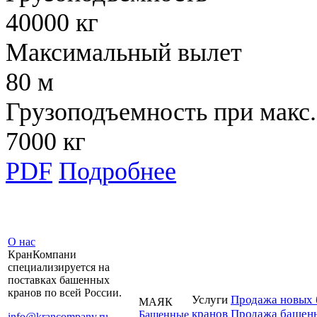
40000 кг
Максимальный вылет
80 м
Грузоподъемность при макс.
7000 кг
PDF
Подробнее
О нас
КранКомпани
специализируется на
поставках башенных
кранов по всей России.
Услуги
Продажа новых 
МАЯК
кранов
Продажа башенн
Башенные
info@krancompany.ru