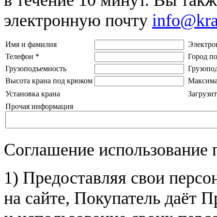
электронную почту
info@kr
Имя и фамилия
Электро
Телефон
*
Город п
Грузоподъемность
Грузопо
Высота крана под крюком
Максима
Установка крана
Загрузит
Прочая информация
Соглашение использование 
1) Предоставляя свои персо
на сайте, Покупатель даёт П