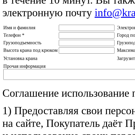
электронную почту
info@kr
Имя и фамилия
Электро
Телефон
*
Город п
Грузоподъемность
Грузопо
Высота крана под крюком
Максима
Установка крана
Загрузит
Прочая информация
Соглашение использование 
1) Предоставляя свои персо
на сайте, Покупатель даёт П