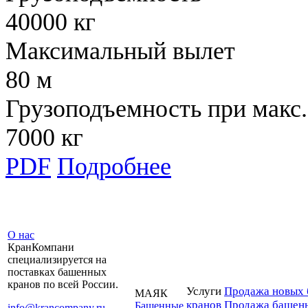
40000 кг
Максимальный вылет
80 м
Грузоподъемность при макс.
7000 кг
PDF
Подробнее
О нас
КранКомпани
специализируется на
поставках башенных
кранов по всей России.
Услуги
Продажа новых 
МАЯК
кранов
Продажа башенн
Башенные
info@krancompany.ru