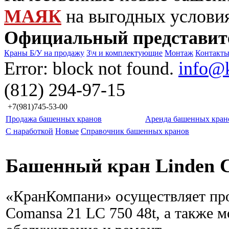
МАЯК
на выгодных услови
Официальный представит
Краны Б/У на продажу
З\ч и комплектующие
Монтаж
Контакт
Error: block not found.
info@
(812) 294-97-15
+7(981)745-53-00
Продажа башенных кранов
Аренда башенных кран
С наработкой
Новые
Справочник башенных кранов
Башенный кран Linden C
«КранКомпани» осуществляет про
Comansa 21 LC 750 48t, а также 