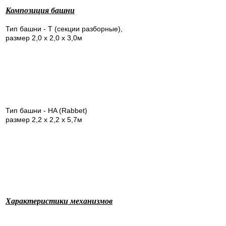
Композиция башни
Тип башни - Т (секции разборные),
размер 2,0 х 2,0 х 3,0м
Тип башни - HA (Rabbet)
размер 2,2 х 2,2 х 5,7м
Характериcтики механизмов