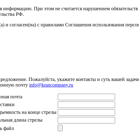
я информацию. При этом не считается нарушением обязательств 
ельства РФ.
а) и согласен(на) с правилами Соглашения использования перс
предложение. Пожалуйста, укажите контакты и суть вашей задачи.
тронную почту
info@krancompany.ru
нная почта
оставки
дъемность на конце стрелы
льная длина стрелы
ь файл