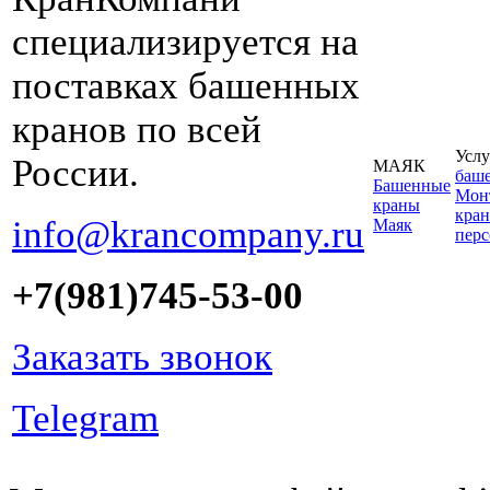
специализируется на
поставках башенных
кранов по всей
Услу
России.
МАЯК
баш
Башенные
Монт
краны
кран
info@krancompany.ru
Маяк
пер
+7(981)745-53-00
Заказать звонок
Telegram