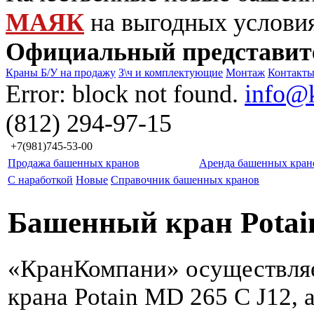
МАЯК
на выгодных услови
Официальный представит
Краны Б/У на продажу
З\ч и комплектующие
Монтаж
Контакт
Error: block not found.
info@
(812) 294-97-15
+7(981)745-53-00
Продажа башенных кранов
Аренда башенных кран
С наработкой
Новые
Справочник башенных кранов
Башенный кран Potai
«КранКомпани» осуществля
крана Potain MD 265 C J12, 