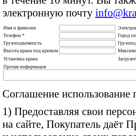
электронную почту
info@kr
Имя и фамилия
Электро
Телефон
*
Город п
Грузоподъемность
Грузопо
Высота крана под крюком
Максима
Установка крана
Загрузит
Прочая информация
Соглашение использование 
1) Предоставляя свои персо
на сайте, Покупатель даёт П