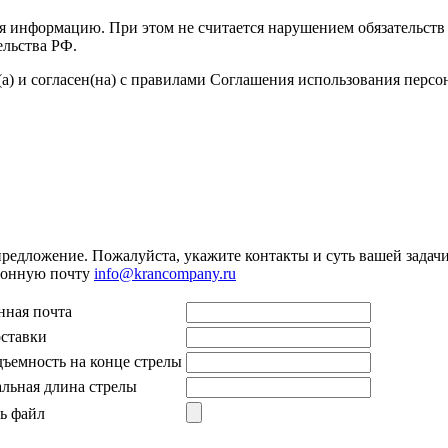
я информацию. При этом не считается нарушением обязательств 
ельства РФ.
а) и согласен(на) с правилами Соглашения использования перс
предложение. Пожалуйста, укажите контакты и суть вашей задачи.
тронную почту
info@krancompany.ru
нная почта
оставки
дъемность на конце стрелы
льная длина стрелы
ь файл