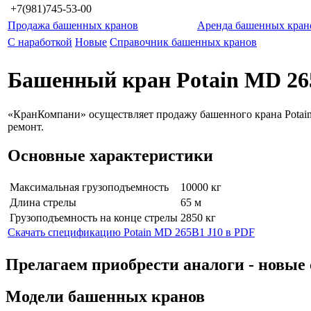
+7(981)745-53-00
Продажа башенных кранов
Аренда башенных кран
С наработкой
Новые
Справочник башенных кранов
Башенный кран Potain MD 26
«КранКомпани» осуществляет продажу башенного крана Potain
ремонт.
Основные характеристики
Максимальная грузоподъемность
10000 кг
Длина стрелы
65 м
Грузоподъемность на конце стрелы
2850 кг
Скачать спецификацию Potain MD 265B1 J10 в PDF
Прелагаем приобрести аналоги - нов
Модели башенных кранов