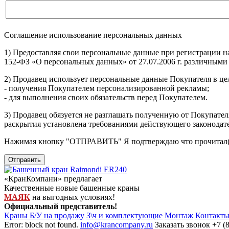
Соглашение использование персональных данных
1) Предоставляя свои персональные данные при регистрации н
152-ФЗ «О персональных данных» от 27.07.2006 г. различными
2) Продавец использует персональные данные Покупателя в цел
- получения Покупателем персонализированной рекламы;
- для выполнения своих обязательств перед Покупателем.
3) Продавец обязуется не разглашать полученную от Покупател
раскрытия установлена требованиями действующего законодат
Нажимая кнопку
"ОТПРАВИТЬ"
Я подтверждаю что прочитал(
Отправить
«КранКомпани» предлагает
Качественные новые башенные краны
МАЯК
на выгодных условиях!
Официальный представитель!
Краны Б/У на продажу
З\ч и комплектующие
Монтаж
Контакт
Error: block not found.
info@krancompany.ru
Заказать звонок
+7 (