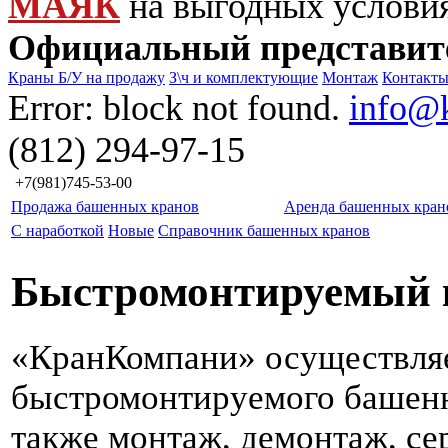
МАЯК
на выгодных услови
Официальный представит
Краны Б/У на продажу
З\ч и комплектующие
Монтаж
Контакт
Error: block not found.
info@
(812) 294-97-15
+7(981)745-53-00
Продажа башенных кранов
Аренда башенных кран
С наработкой
Новые
Справочник башенных кранов
Быстромонтируемый кр
«КранКомпани» осуществля
быстромонтируемого башенно
также монтаж, демонтаж, се