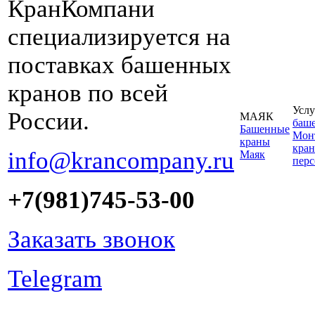
КранКомпани
специализируется на
поставках башенных
кранов по всей
Услу
России.
МАЯК
баш
Башенные
Монт
краны
кран
info@krancompany.ru
Маяк
пер
+7(981)745-53-00
Заказать звонок
Telegram