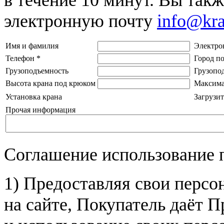
электронную почту
info@kr
Имя и фамилия
Электро
Телефон
*
Город п
Грузоподъемность
Грузопо
Высота крана под крюком
Максима
Установка крана
Загрузит
Прочая информация
Соглашение использование 
1) Предоставляя свои персо
на сайте, Покупатель даёт П