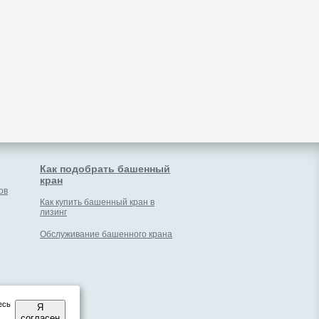
Как подобрать башенный
кран
ов
Как купить башенный кран в
лизинг
Обслуживание башенного крана
есь
Я
ки
согласен