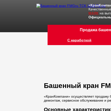
«КранКомпан
Качественны
МАЯК
на выг
Официальны
Продажа башен
С наработкой
Башенный кран FM
«КранКомпани» осуществляет продажу б
демонтаж, сервисное обслуживание и ре
Основные характеристик