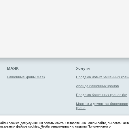
МАЯК
Услуги
Башенные краны Маяк
Продажа новых башенных кран
Аренда башенных кранов
Продажа башенных кранов б/у
Монтаж и демонтаж башенного
крана
Запчасти для кранов
йлы cookies для улучшения работы сайта. Оставаясь на нашем сайте, вы соглашает
Политика в отношении обработ
льзования файлов cookies. Чтобы ознакомиться с нашими Положениями о