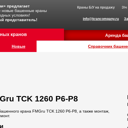
и» предлагает
Краны Б/У на продажу
З\ч
е новые башенные краны
одных условиях!
info@krancompany.ru
За
й представитель!
ных кранов
Аренда ба
Новые
Справочник башен
Gru TCK 1260 P6-P8
ашенного крана FMGru TCK 1260 P6-P8, а также монтаж,
монт.
и