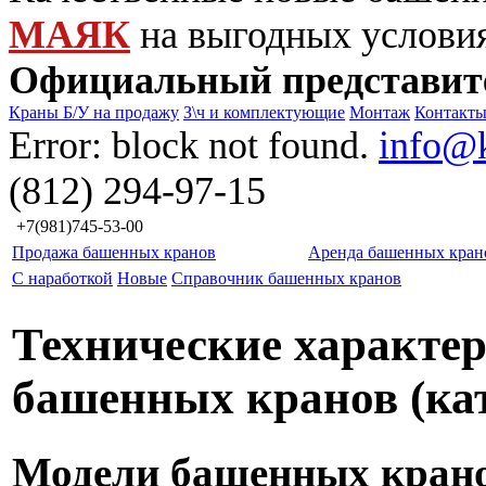
МАЯК
на выгодных услови
Официальный представит
Краны Б/У на продажу
З\ч и комплектующие
Монтаж
Контакт
Error: block not found.
info@
(812) 294-97-15
+7(981)745-53-00
Продажа башенных кранов
Аренда башенных кран
С наработкой
Новые
Справочник башенных кранов
Технические характе
башенных кранов (ка
Модели башенных кран