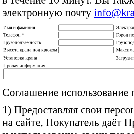
электронную почту
info@kr
Имя и фамилия
Электро
Телефон
*
Город п
Грузоподъемность
Грузопо
Высота крана под крюком
Максима
Установка крана
Загрузит
Прочая информация
Соглашение использование 
1) Предоставляя свои персо
на сайте, Покупатель даёт П