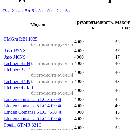
Все
2 т
4 т
5 т
6 т
8 т
10 т
12 т
16 т
Грузоподъемность,
Макси
Модель
кг
выл
FMGru RBI 1035
4000
35
быстромонтируемый
Jaso J37NS
4000
37
Jaso J46NS
4000
47
Liebherr 32 H
быстромонтируемый
4000
30
Liebherr 32 TT
4000
30
быстромонтируемый
Liebherr 34 K
быстромонтируемый
4000
33
Liebherr 42 K.1
4000
36
быстромонтируемый
Linden Comansa 5 LC 3510 4t
4000
35
Linden Comansa 5 LC 4010 4t
4000
40
Linden Comansa 5 LC 4510 4t
4000
45
Linden Comansa 5 LC 5010 4t
4000
50
Potain GTMR 331C
4000
35