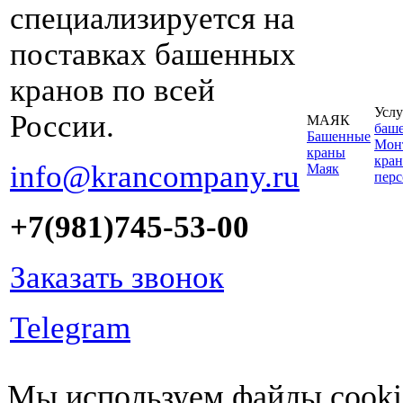
специализируется на
поставках башенных
кранов по всей
Услу
России.
МАЯК
баш
Башенные
Монт
краны
кран
info@krancompany.ru
Маяк
пер
+7(981)745-53-00
Заказать звонок
Telegram
Мы используем файлы cookie