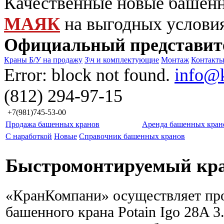
Качественные новые башен
МАЯК
на выгодных услови
Официальный представит
Краны Б/У на продажу
З\ч и комплектующие
Монтаж
Контакт
Error: block not found.
info@
(812) 294-97-15
+7(981)745-53-00
Продажа башенных кранов
Аренда башенных кран
С наработкой
Новые
Справочник башенных кранов
Быстромонтируемый кран
«КранКомпани» осуществляет пр
башенного крана Potain Igo 28A 3