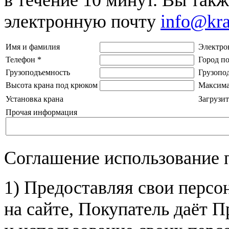
электронную почту
info@kr
Имя и фамилия
Электро
Телефон
*
Город п
Грузоподъемность
Грузопо
Высота крана под крюком
Максима
Установка крана
Загрузит
Прочая информация
Соглашение использование 
1) Предоставляя свои персо
на сайте, Покупатель даёт П