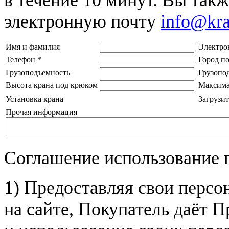
электронную почту
info@kr
Имя и фамилия
Электро
Телефон
*
Город п
Грузоподъемность
Грузопо
Высота крана под крюком
Максима
Установка крана
Загрузит
Прочая информация
Соглашение использование 
1) Предоставляя свои персо
на сайте, Покупатель даёт П