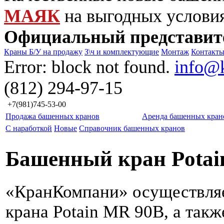
МАЯК
на выгодных услови
Официальный представит
Краны Б/У на продажу
З\ч и комплектующие
Монтаж
Контакт
Error: block not found.
info@
(812) 294-97-15
+7(981)745-53-00
Продажа башенных кранов
Аренда башенных кран
С наработкой
Новые
Справочник башенных кранов
Башенный кран Potai
«КранКомпани» осуществля
крана Potain MR 90B, а так