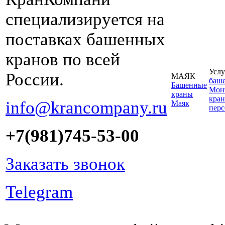
специализируется на
поставках башенных
кранов по всей
Услу
России.
МАЯК
баш
Башенные
Монт
краны
кран
info@krancompany.ru
Маяк
пер
+7(981)745-53-00
Заказать звонок
Telegram