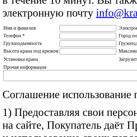
электронную почту
info@kr
Имя и фамилия
Электро
Телефон
*
Город п
Грузоподъемность
Грузопо
Высота крана под крюком
Максима
Установка крана
Загрузит
Прочая информация
Соглашение использование 
1) Предоставляя свои персо
на сайте, Покупатель даёт П