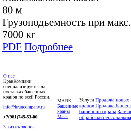
80 м
Грузоподъемность при макс.
7000 кг
PDF
Подробнее
О нас
КранКомпани
специализируется на
поставках башенных
кранов по всей России.
Услуги
Продажа новых 
МАЯК
кранов
Продажа башенн
Башенные
info@krancompany.ru
краны
башенного крана
Запча
Маяк
+7(981)745-53-00
обработки персональн
Заказать звонок