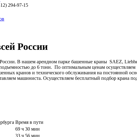
812) 294-97-15
ов
сей России
России. В нашем арендном парке башенные краны SAEZ, Liebher
подъемностью до 6 тонн. По оптимальным ценам осуществляем з
енных кранов и технического обслуживания на постоянной основ
тавляем машиниста. Осуществляем бесплатный подбор крана под
ербурга
Время в пути
69 ч 30 мин
33 ч 56 мин