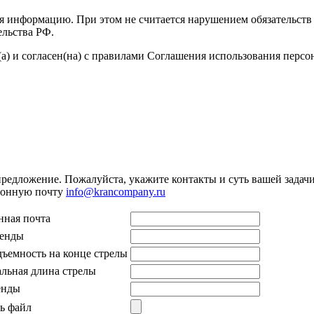
я информацию. При этом не считается нарушением обязательств 
ельства РФ.
а) и согласен(на) с правилами Соглашения использования перс
предложение. Пожалуйста, укажите контакты и суть вашей задачи.
тронную почту
info@krancompany.ru
нная почта
ренды
дъемность на конце стрелы
льная длина стрелы
енды
ь файл