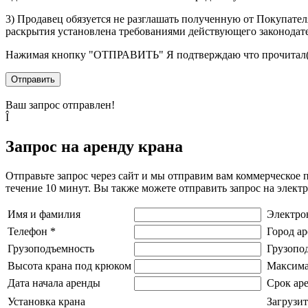
3) Продавец обязуется не разглашать полученную от Покупател
раскрытия установлена требованиями действующего законодат
Нажимая кнопку
"ОТПРАВИТЬ"
Я подтверждаю что прочитал(
Отправить
Ваш запрос отправлен!
Î
Запрос на аренду крана
Отправьте запрос через сайт и мы отправим вам коммерческое 
течение 10 минут. Вы также можете отправить запрос на элек
Имя и фамилия
Электро
Телефон
*
Город а
Грузоподъемность
Грузопо
Высота крана под крюком
Максима
Дата начала аренды
Срок ар
Установка крана
Загрузит