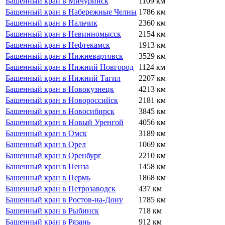
Башенный кран в Мичуринск
1109 км
Башенный кран в Набережные Челны
1786 км
Башенный кран в Нальчик
2360 км
Башенный кран в Невинномысск
2154 км
Башенный кран в Нефтекамск
1913 км
Башенный кран в Нижневартовск
3529 км
Башенный кран в Нижний Новгород
1124 км
Башенный кран в Нижний Тагил
2207 км
Башенный кран в Новокузнецк
4213 км
Башенный кран в Новороссийск
2181 км
Башенный кран в Новосибирск
3845 км
Башенный кран в Новый Уренгой
4056 км
Башенный кран в Омск
3189 км
Башенный кран в Орел
1069 км
Башенный кран в Оренбург
2210 км
Башенный кран в Пенза
1458 км
Башенный кран в Пермь
1868 км
Башенный кран в Петрозаводск
437 км
Башенный кран в Ростов-на-Дону
1785 км
Башенный кран в Рыбинск
718 км
Башенный кран в Рязань
912 км