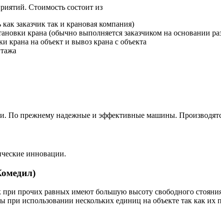
риятий. Стоимость состоит из
как заказчик так и крановая компания)
тановки крана (обычно выполняется заказчиком на основании ра
и крана на объект и вывоз крана с объекта
нтажа
ли. По прежнему надежные и эффективные машины. Производятс
ические инновации.
Комедил)
к при прочих равных имеют большую высоту свободного стояния 
ы при использовании нескольких единиц на объекте так как их п