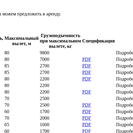
 можем предложить в аренду.
Грузоподъемность
ь,
Максимальный
при максимальном
Спецификация
вылет, м
вылете, кг
80
9800
Подроб
80
7000
PDF
Подроб
85
2700
PDF
Подроб
85
2700
PDF
Подроб
80
2200
PDF
Подроб
80
2200
Подроб
80
2200
PDF
Подроб
70
2500
Подроб
70
2500
PDF
Подроб
60
1700
PDF
Подроб
70
2000
PDF
Подроб
65
1600
PDF
Подроб
60
1700
PDF
Подроб