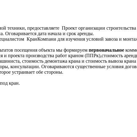
мой техники, предоставляете Проект организации строительства 
. Оговаривается дата начала и срок аренды.
циалистом КранКомпани для изучения условий завоза и монтаж
льтатов посещения объекта мы формируем
первоначальное
комме
я и проекта производства работ краном (ППРк),стоимость аренды
ашиниста, стоимость демонтажа крана и стоимость вывоза крана 
оры, консультации. Оговариваются существенные условия догов
орое устраивает обе стороны.
под кран.