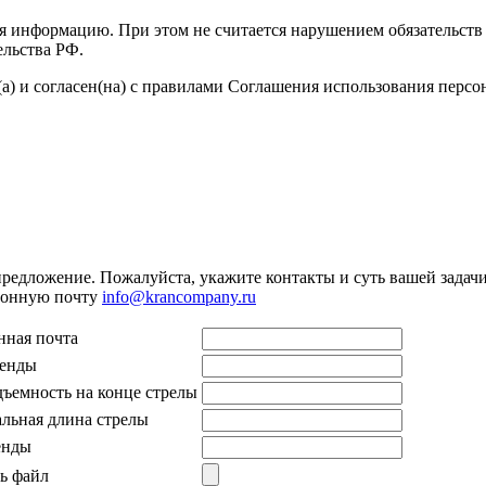
я информацию. При этом не считается нарушением обязательств 
ельства РФ.
а) и согласен(на) с правилами Соглашения использования перс
предложение. Пожалуйста, укажите контакты и суть вашей задачи.
тронную почту
info@krancompany.ru
нная почта
ренды
дъемность на конце стрелы
льная длина стрелы
енды
ь файл