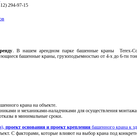
812) 294-97-15
ов
ренду
. В нашем арендном парке башенные краны Terex-Come
рующиеся башенные краны, грузоподъемностью от 4-х до 6-ти тон
"
шенного крана на объекте.
ками и механиками-наладчиками для осуществления монтажа 
 отказы в минимальные сроки.
м),
проект основания и проект крепления
башенного крана к з
ъект. С факторами, которые влияют на выбор крана под конкрет