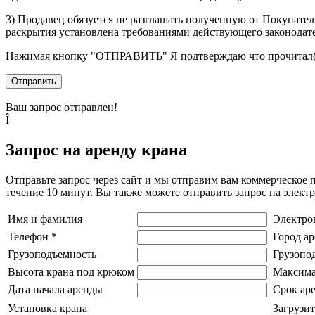
3) Продавец обязуется не разглашать полученную от Покупател
раскрытия установлена требованиями действующего законодат
Нажимая кнопку
"ОТПРАВИТЬ"
Я подтверждаю что прочитал(
Отправить
Ваш запрос отправлен!
Î
Запрос на аренду крана
Отправьте запрос через сайт и мы отправим вам коммерческое 
течение 10 минут. Вы также можете отправить запрос на элек
Имя и фамилия
Электро
Телефон
*
Город а
Грузоподъемность
Грузопо
Высота крана под крюком
Максима
Дата начала аренды
Срок ар
Установка крана
Загрузит