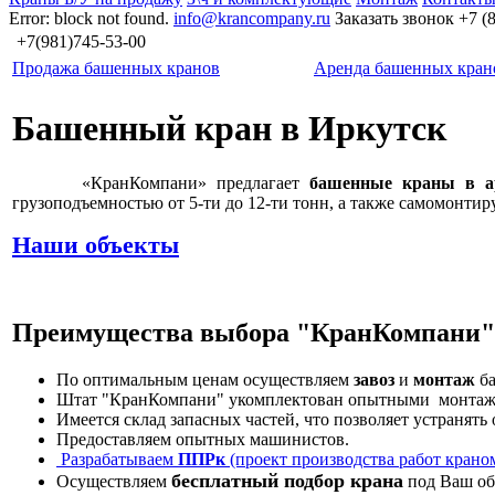
Error: block not found.
info@krancompany.ru
Заказать звонок
+7 (
+7(981)745-53-00
Продажа башенных кранов
Аренда башенных кран
Башенный кран в Иркутск
«КранКомпани» предлагает
башенные краны в а
грузоподъемностью от 5-ти до 12-ти тонн, а также самомонти
Наши объекты
Преимущества выбора "КранКомпани
По оптимальным ценам осуществляем
завоз
и
монтаж
ба
Штат "КранКомпани" укомплектован опытными монтажни
Имеется склад запасных частей, что позволяет устранять
Предоставляем опытных машинистов.
Разрабатываем
ППРк
(проект производства работ крано
бесплатный подбор крана
Осуществляем
под Ваш об