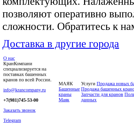
комплектующих. Налаженны
позволяют оперативно выпо
сложности. Обратитесь к на
Доставка в другие города
О нас
КранКомпани
специализируется на
поставках башенных
кранов по всей России.
МАЯК
Услуги
Продажа новых б
Башенные
Продажа башенных крано
info@krancompany.ru
краны
Запчасти для кранов
Поли
Маяк
данных
+7(981)745-53-00
Заказать звонок
Telegram