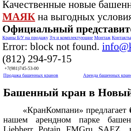
Качественные новые башен
МАЯК
на выгодных услови
Официальный представит
Краны Б/У на продажу
З\ч и комплектующие
Монтаж
Контакт
Error: block not found.
info@
(812) 294-97-15
+7(981)745-53-00
Продажа башенных кранов
Аренда башенных кран
Башенный кран в Новый
«КранКомпани» предлагает
нашем арендном парке башен
Liebherr, Potain, FMGru,
SAEZ
, 