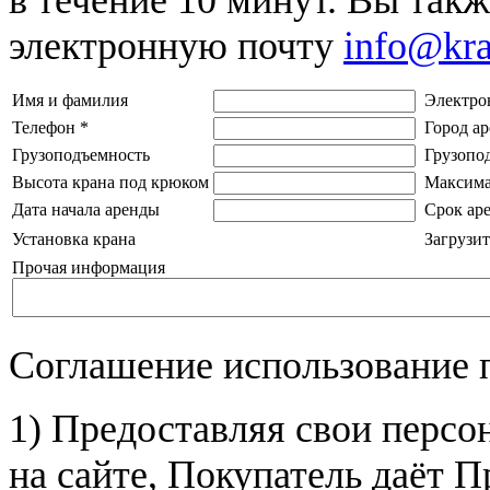
электронную почту
info@kr
Имя и фамилия
Электро
Телефон
*
Город а
Грузоподъемность
Грузопо
Высота крана под крюком
Максима
Дата начала аренды
Срок ар
Установка крана
Загрузит
Прочая информация
Соглашение использование 
1) Предоставляя свои персо
на сайте, Покупатель даёт П