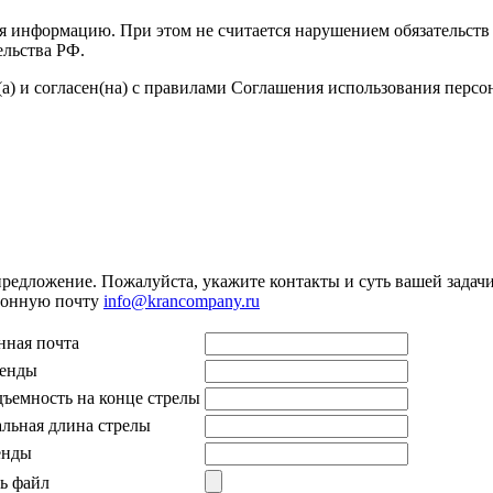
я информацию. При этом не считается нарушением обязательств 
ельства РФ.
а) и согласен(на) с правилами Соглашения использования перс
предложение. Пожалуйста, укажите контакты и суть вашей задачи.
тронную почту
info@krancompany.ru
нная почта
ренды
дъемность на конце стрелы
льная длина стрелы
енды
ь файл