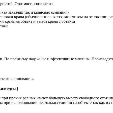
риятий. Стоимость состоит из
как заказчик так и крановая компания)
тановки крана (обычно выполняется заказчиком на основании ра
и крана на объект и вывоз крана с объекта
нтажа
ли. По прежнему надежные и эффективные машины. Производятс
ические инновации.
Комедил)
к при прочих равных имеют большую высоту свободного стояния 
ы при использовании нескольких единиц на объекте так как их п