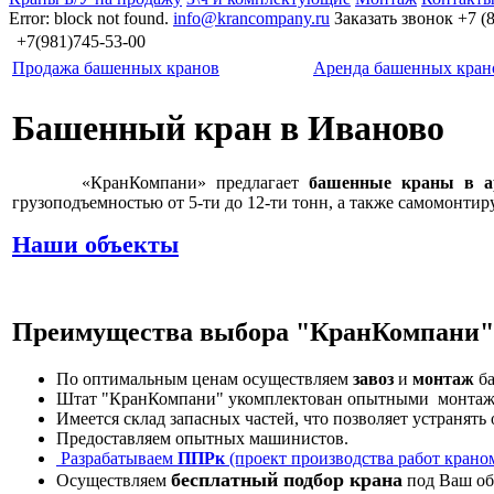
Error: block not found.
info@krancompany.ru
Заказать звонок
+7 (
+7(981)745-53-00
Продажа башенных кранов
Аренда башенных кран
Башенный кран в Иваново
«КранКомпани» предлагает
башенные краны в а
грузоподъемностью от 5-ти до 12-ти тонн, а также самомонти
Наши объекты
Преимущества выбора "КранКомпани
По оптимальным ценам осуществляем
завоз
и
монтаж
ба
Штат "КранКомпани" укомплектован опытными монтажни
Имеется склад запасных частей, что позволяет устранять
Предоставляем опытных машинистов.
Разрабатываем
ППРк
(проект производства работ крано
бесплатный подбор крана
Осуществляем
под Ваш об