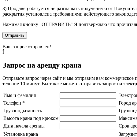
3) Продавец обязуется не разглашать полученную от Покупател
раскрытия установлена требованиями действующего законодат
Нажимая кнопку
"ОТПРАВИТЬ"
Я подтверждаю что прочитал(
Отправить
Ваш запрос отправлен!
Î
Запрос на аренду крана
Отправьте запрос через сайт и мы отправим вам коммерческое 
течение 10 минут. Вы также можете отправить запрос на элек
Имя и фамилия
Электро
Телефон
*
Город а
Грузоподъемность
Грузопо
Высота крана под крюком
Максима
Дата начала аренды
Срок ар
Установка крана
Загрузит