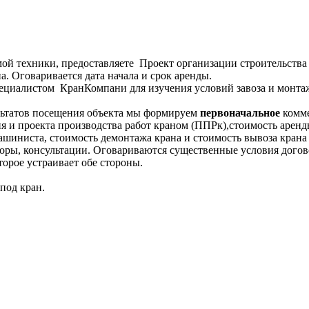
мой техники, предоставляете Проект организации строительства 
. Оговаривается дата начала и срок аренды.
циалистом КранКомпани для изучения условий завоза и монтаж
льтатов посещения объекта мы формируем
первоначальное
комме
я и проекта производства работ краном (ППРк),стоимость аренды
ашиниста, стоимость демонтажа крана и стоимость вывоза крана 
оры, консультации. Оговариваются существенные условия догов
орое устраивает обе стороны.
под кран.