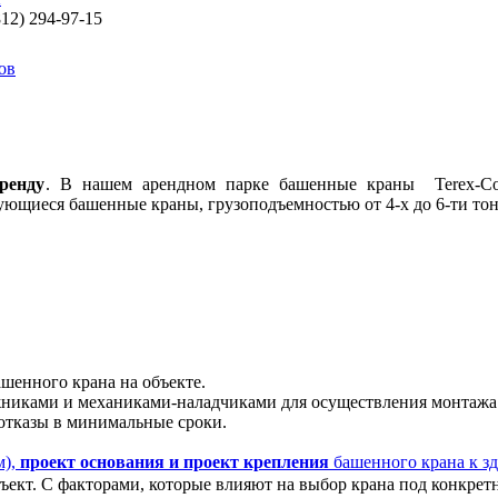
812) 294-97-15
ов
ренду
. В нашем арендном парке башенные краны Terex-Come
рующиеся башенные краны, грузоподъемностью от 4-х до 6-ти тон
"
шенного крана на объекте.
ками и механиками-наладчиками для осуществления монтажа 
 отказы в минимальные сроки.
м),
проект основания и проект крепления
башенного крана к з
ъект. С факторами, которые влияют на выбор крана под конкрет