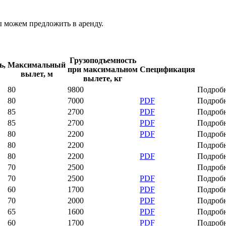
 можем предложить в аренду.
Грузоподъемность
ь,
Максимальный
при максимальном
Спецификация
вылет, м
вылете, кг
80
9800
Подроб
80
7000
PDF
Подроб
85
2700
PDF
Подроб
85
2700
PDF
Подроб
80
2200
PDF
Подроб
80
2200
Подроб
80
2200
PDF
Подроб
70
2500
Подроб
70
2500
PDF
Подроб
60
1700
PDF
Подроб
70
2000
PDF
Подроб
65
1600
PDF
Подроб
60
1700
PDF
Подроб